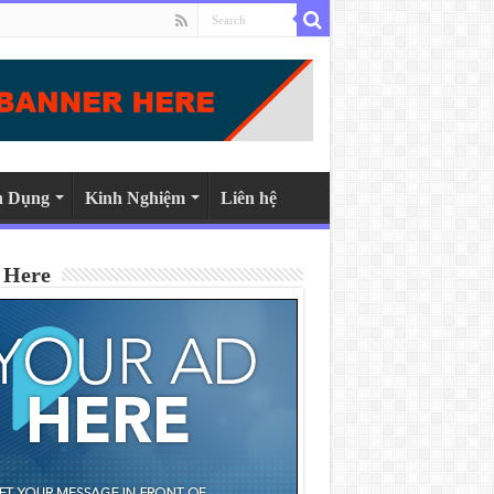
n Dụng
Kinh Nghiệm
Liên hệ
 Here