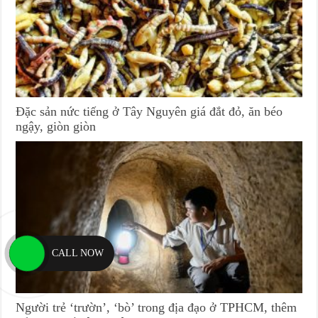
Đặc sản nức tiếng ở Tây Nguyên giá đắt đỏ, ăn béo
ngậy, giòn giòn
CALL NOW
Người trẻ ‘trườn’, ‘bò’ trong địa đạo ở TPHCM, thêm