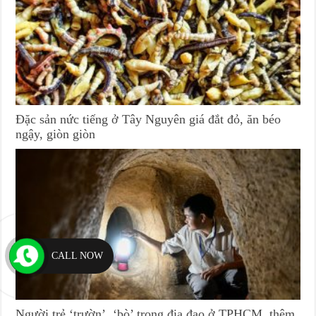
Đặc sản nức tiếng ở Tây Nguyên giá đắt đỏ, ăn béo
ngậy, giòn giòn
CALL NOW
Người trẻ ‘trườn’, ‘bò’ trong địa đạo ở TPHCM, thêm