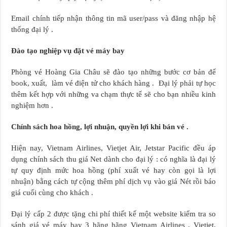
Email chính tiếp nhận thông tin mã user/pass và đăng nhập hệ
thống đại lý .
Đào tạo nghiệp vụ đặt vé máy bay
Phòng vé Hoàng Gia Châu sẽ đào tạo những bước cơ bản để
book, xuất, làm vé điện tử cho khách hàng . Đại lý phải tự học
thêm kết hợp với những va chạm thực tế sẽ cho bạn nhiều kinh
nghiệm hơn .
Chính sách hoa hồng, lợi nhuận, quyền lợi khi bán vé .
Hiện nay, Vietnam Airlines, Vietjet Air, Jetstar Pacific đều áp
dụng chính sách thu giá Net dành cho đại lý : có nghĩa là đại lý
tự quy định mức hoa hồng (phí xuất vé hay còn gọi là lợi
nhuận) bằng cách tự cộng thêm phí dịch vụ vào giá Nét rồi báo
giá cuối cùng cho khách .
Đại lý cấp 2 được tặng chi phí thiết kế một website kiểm tra so
sánh giá vé máy bay 3 hãng hãng Vietnam Airlines , Vietjet,