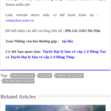
Jetstar miễn phí .
Link website demo mẫu có thể tham khảo tại :
vemaybay.note.vn
Để biết thêm chi tiết vui lòng liên hệ :
090.141.3363 Mr.Nhã
Xem Những câu hỏi thường gặp :
tại đây
Có thể bạn quan tâm:
Tuyển Đại lý bán vé cấp 2 ở Đồng Nai
và
Tuyển Đại lý bán vé cấp 2 ở Đồng Tháp
Tags
ĐẠI LÝ GIA LAI
GIA LAI
PHÒNG VÉ GIA LAI
VÉ MÁY BAY GIA LAI
Related Articles