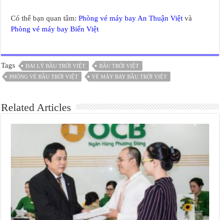
Có thể bạn quan tâm:
Phòng vé máy bay An Thuận Việt
và
Phòng vé máy bay Biển Việt
Tags
ĐAI LÝ BẦU TRỜI VIỆT
BẦU TRỜI VIỆT
PHÒNG VÉ BẦU TRỜI VIỆT
VÉ MÁY BAY BẦU TRỜI VIỆT
Related Articles