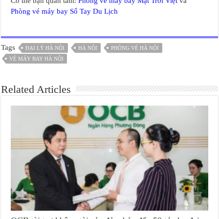
Có thể bạn quan tâm:
Phòng vé máy bay Mặt Trời Việt
và
Phòng vé máy bay Sổ Tay Du Lịch
Tags
ĐẠI LÝ HÀ NỘI
HÀ NỘI
PHÒNG VÉ HÀ NỘI
VÉ MÁY BAY HÀ NỘI
Related Articles