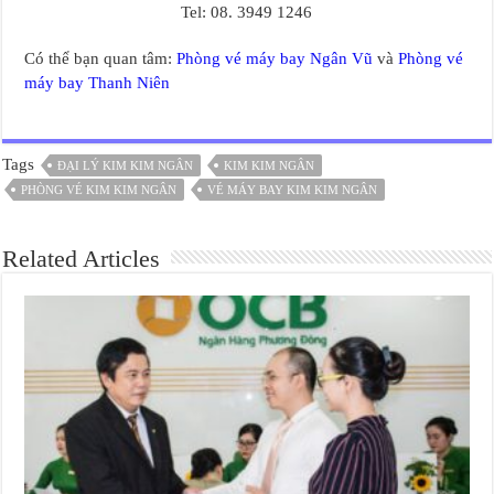
Tel: 08. 3949 1246
Có thể bạn quan tâm:
Phòng vé máy bay Ngân Vũ
và
Phòng vé
máy bay Thanh Niên
Tags
ĐẠI LÝ KIM KIM NGÂN
KIM KIM NGÂN
PHÒNG VÉ KIM KIM NGÂN
VÉ MÁY BAY KIM KIM NGÂN
Related Articles