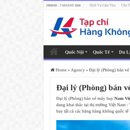
Dịch Vụ Làm Visa
Cho T
FRIDAY , 7 AUGUST 2026
Quốc Nội
Quốc Tế
Du L
Home
»
Agency
»
Đại lý (Phòng) bán v
Đại lý (Phòng) bán 
Đại lý (Phòng) bán vé máy bay
Nam Vi
đang khai thác tại thị trường Việt Nam : 
bay tất cả các hãng hàng không quốc tế 