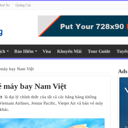
huê Xe
Quảng Cáo
ịch
Bảo Hiểm
Visa
Khuyến Mãi
Tour Guide
Tuyể
é máy bay Nam Việt
Ads
vé máy bay Nam Việt
ệt
là đại lý chính thức của tất cả các hãng hàng không
Vietnam Airlines, Jetstar Pacific, Vietjet Air và bán vé máy
khác.