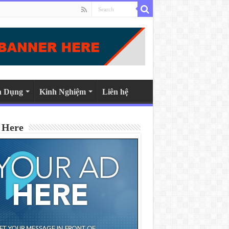
n Dụng
Kinh Nghiệm
Liên hệ
 Here