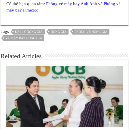
Có thể bạn quan tâm:
Phòng vé máy bay Anh Anh
và
Phòng vé
máy bay Fimexco
Tags
ĐẠI LÝ NÔNG GIA
NÔNG GIA
PHÒNG VÉ NÔNG GIA
VÉ MÁY BAY NÔNG GIA
Related Articles