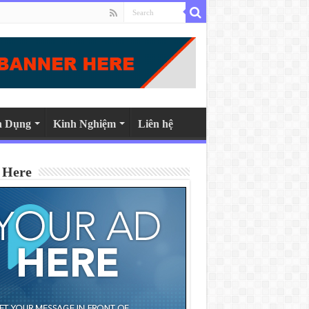
n Dụng
Kinh Nghiệm
Liên hệ
 Here