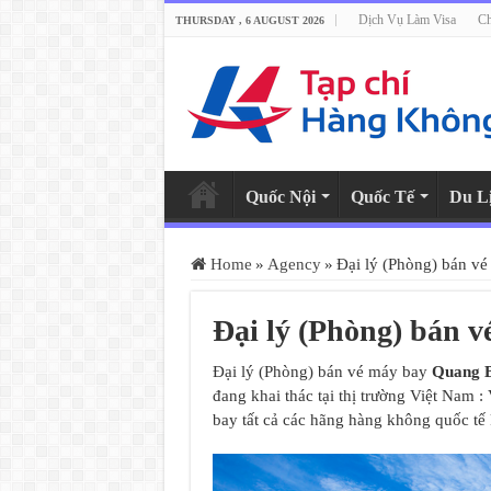
Dịch Vụ Làm Visa
Ch
THURSDAY , 6 AUGUST 2026
Quốc Nội
Quốc Tế
Du L
Home
»
Agency
»
Đại lý (Phòng) bán v
Đại lý (Phòng) bán 
Đại lý (Phòng) bán vé máy bay
Quang 
đang khai thác tại thị trường Việt Nam : 
bay tất cả các hãng hàng không quốc tế 