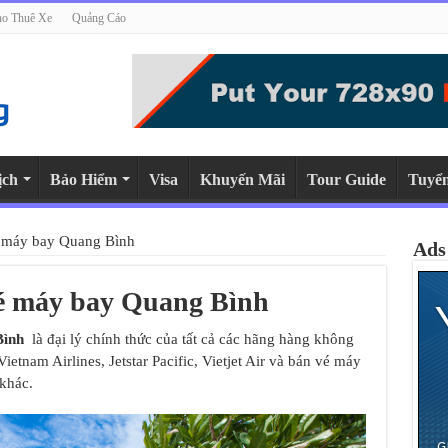
o Thuê Xe
Quảng Cáo
ịch
Bảo Hiểm
Visa
Khuyến Mãi
Tour Guide
Tuyể
é máy bay Quang Bình
Ads
vé máy bay Quang Bình
Bình
là đại lý chính thức của tất cả các hãng hàng không
Vietnam Airlines, Jetstar Pacific, Vietjet Air và bán vé máy
khác.