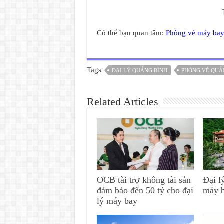
Có thể bạn quan tâm:
Phòng vé máy ba
Tags
ĐẠI LÝ QUẢNG BÌNH
PHÒNG VÉ QUẢ
Related Articles
OCB tài trợ không tài sản
Đại l
đảm bảo đến 50 tỷ cho đại
máy 
lý máy bay