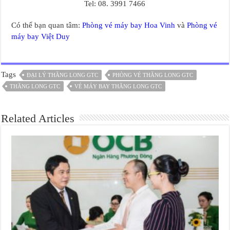
Tel: 08. 3991 7466
Có thể bạn quan tâm:
Phòng vé máy bay Hoa Vinh
và
Phòng vé
máy bay Việt Duy
Tags
ĐẠI LÝ THĂNG LONG GTC
PHÒNG VÉ THĂNG LONG GTC
THĂNG LONG GTC
VÉ MÁY BAY THĂNG LONG GTC
Related Articles