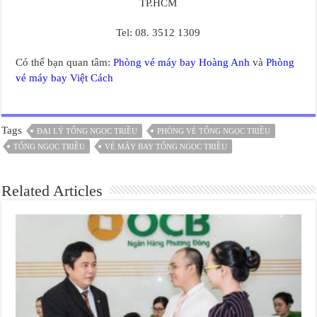
TP.HCM
Tel: 08. 3512 1309
Có thể bạn quan tâm:
Phòng vé máy bay Hoàng Anh
và
Phòng
vé máy bay Việt Cách
Tags
ĐẠI LÝ TỐNG NGỌC TRIỀU
PHÒNG VÉ TỐNG NGỌC TRIỀU
TỐNG NGỌC TRIỀU
VÉ MÁY BAY TỐNG NGỌC TRIỀU
Related Articles