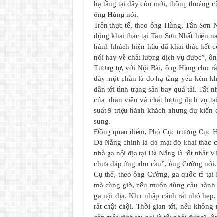
hạ tầng tại đây còn mới, thông thoáng c
ông Hùng nói.
Trên thực tế, theo ông Hùng, Tân Sơn N
động khai thác tại Tân Sơn Nhất hiện nay
hành khách hiện hữu đã khai thác hết c
nói hay về chất lượng dịch vụ được”, ôn
Tương tự, với Nội Bài, ông Hùng cho rằ
đây một phần là do hạ tầng yếu kém k
dẫn tới tình trạng sân bay quá tải. Tất
của nhân viên và chất lượng dịch vụ tạ
suất 9 triệu hành khách nhưng dự kiến 
sung.
Đồng quan điểm, Phó Cục trưởng Cục H
Đà Nẵng chính là do mật độ khai thác 
nhà ga nội địa tại Đà Nẵng là tốt nhất V
chưa đáp ứng nhu cầu”, ông Cường nói.
Cụ thể, theo ông Cường, ga quốc tế tạ
mà cùng giờ, nếu muốn dùng cầu hành 
ga nội địa. Khu nhập cảnh rất nhỏ hẹp
rất chật chội. Thời gian tới, nếu khôn