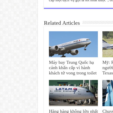
cấp một dịch vụ gọi là tốt nhất được”, 
Related Articles
Máy bay Trung Quốc hạ
Mỹ: R
cánh khẩn cấp vì hành
người
khách tử vong trong toilet
Texa
Hãng hàng không lớn nhất
Chuy