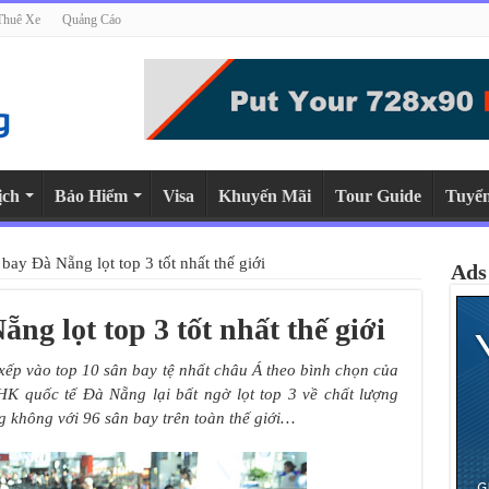
Thuê Xe
Quảng Cáo
ịch
Bảo Hiểm
Visa
Khuyến Mãi
Tour Guide
Tuyể
bay Đà Nẵng lọt top 3 tốt nhất thế giới
Ads
ng lọt top 3 tốt nhất thế giới
 xếp vào top 10 sân bay tệ nhất châu Á theo bình chọn của
CHK quốc tế Đà Nẵng lại bất ngờ lọt top 3 về chất lượng
g không với 96 sân bay trên toàn thế giới…